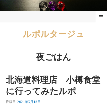
コ
ン
メニュ
テ
ー
ン
ツ
ルポルタージュ
へ
ス
キ
ッ
夜ごはん
プ
北海道料理店 小樽食堂
に行ってみたルポ
投稿日:
2021年3月18日