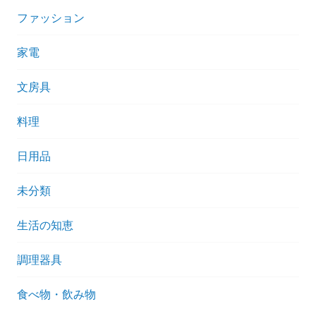
行
ファッション
っ
て
家電
み
た
文房具
ル
ポ
料理
日用品
未分類
生活の知恵
調理器具
食べ物・飲み物