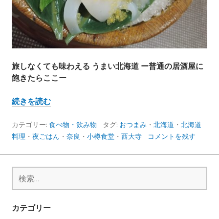
旅しなくても味わえる うまい北海道 ー普通の居酒屋に
飽きたらここー
北
続きを読む
海
道
カテゴリー:
食べ物・飲み物
タグ:
おつまみ
・
北海道
・
北海道
料
料理
・
夜ごはん
・
奈良
・
小樽食堂
・
西大寺
コメントを残す
理
店
小
検
樽
索:
食
堂
カテゴリー
に