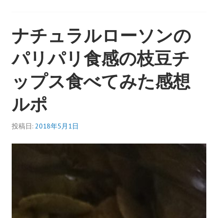
あ
ま
ナチュラルローソンの
旨
塩
パリパリ食感の枝豆チ
味
と
ップス食べてみた感想
ま
ろ
ルポ
ふ
わ
サ
投稿日:
2018年5月1日
ワ
ク
リ
味
食
べ
比
べ