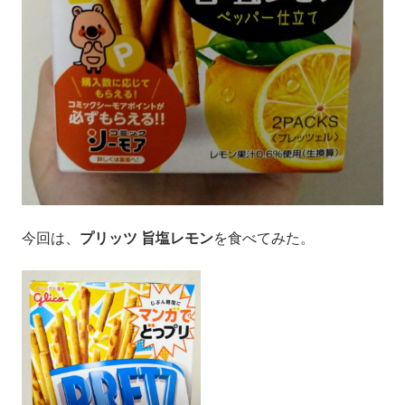
撃
の
結
末】
今回は、
プリッツ 旨塩レモン
を食べてみた。