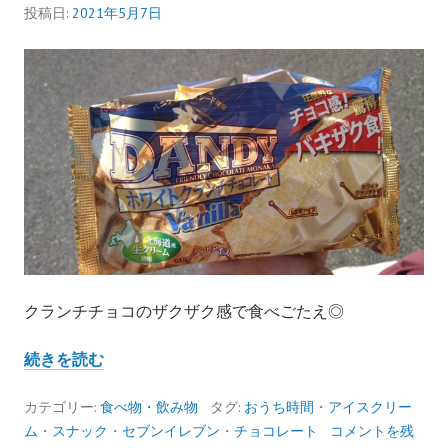
投稿日:
2021年5月7日
クランチチョコのザクザク感で食べごたえ◎
DANDY
続きを読む
ホ
ワ
カテゴリー:
食べ物・飲み物
タグ:
おうち時間
・
アイスクリー
イ
ム
・
スナック
・
セブンイレブン
・
チョコレート
コメントを残