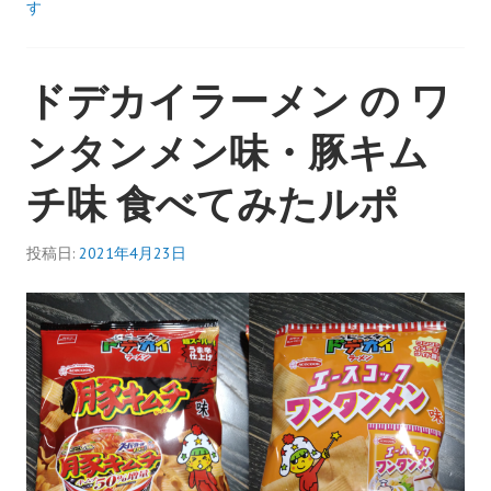
ト
す
ク
ラ
ドデカイラーメン の ワ
ン
チ
ンタンメン味・豚キム
チ
ョ
チ味 食べてみたルポ
コ
レ
ー
投稿日:
2021年4月23日
ト
バ
ニ
ラ
食
べ
て
み
た