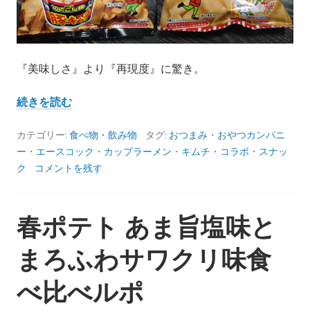
ル
ポ
『美味しさ』より『再現度』に驚き。
ド
続きを読む
デ
カ
カテゴリー:
食べ物・飲み物
タグ:
おつまみ
・
おやつカンパニ
イ
ー
・
エースコック
・
カップラーメン
・
キムチ
・
コラボ
・
スナッ
ラ
ク
コメントを残す
ー
メ
春ポテト あま旨塩味と
ン
の
まろふわサワクリ味食
ワ
ン
べ比べルポ
タ
ン