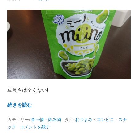
リ
パ
リ
食
感
の
枝
豆
チ
ッ
プ
ス
豆臭さは全くない!
食
べ
MIINO
続きを読む
て
そ
み
ら
カテゴリー:
食べ物・飲み物
タグ:
おつまみ
・
コンビニ
・
スナ
た
豆
ック
コメントを残す
感
し
想