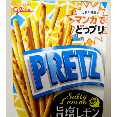
ン
の
チ
ョ
コ
レ
ー
ト
バ
ー
ク
作
っ
て
み
た
ル
ポ
【衝