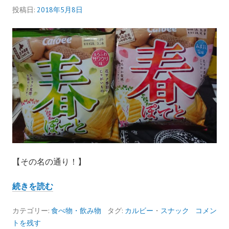
メ
投稿日:
2018年5月8日
ン
味・
豚
キ
ム
チ
味
食
べ
て
み
た
【その名の通り！】
ル
ポ
春
続きを読む
ポ
テ
カテゴリー:
食べ物・飲み物
タグ:
カルビー
・
スナック
コメン
ト
トを残す