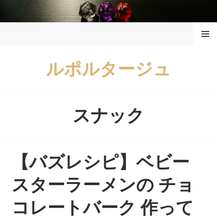
コ
ン
メニュ
テ
ー
ン
ツ
ルポルタージュ
へ
ス
キ
ッ
スナック
プ
【バズレシピ】ベビー
スターラーメンの チョ
コレートバーク 作って