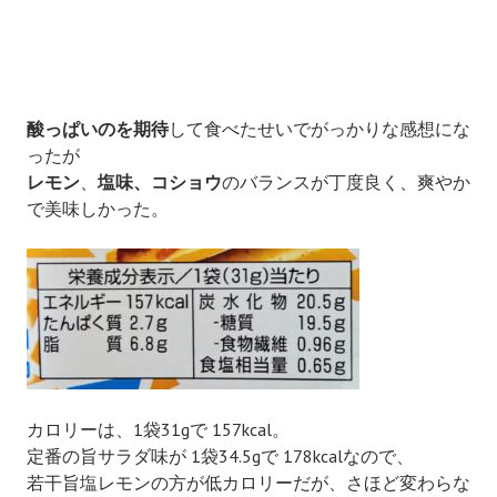
酸っぱいのを期待
して食べたせいでがっかりな感想にな
ったが
レモン
、
塩味、
コショウ
のバランスが丁度良く、爽やか
で美味しかった。
カロリーは、1袋31gで 157kcal。
定番の旨サラダ味が 1袋34.5gで 178kcalなので、
若干旨塩レモンの方が低カロリーだが、さほど変わらな