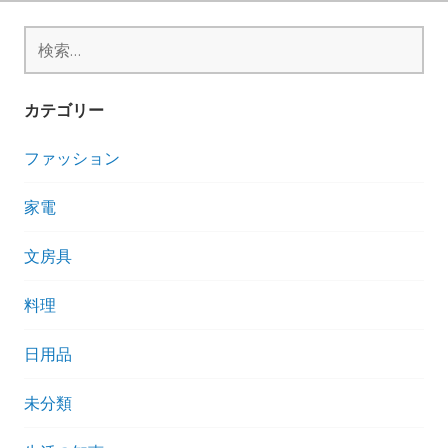
お
ル
味
検
ポ
食
索:
べ
た
カテゴリー
感
想
ファッション
ル
ポ
家電
文房具
料理
日用品
未分類