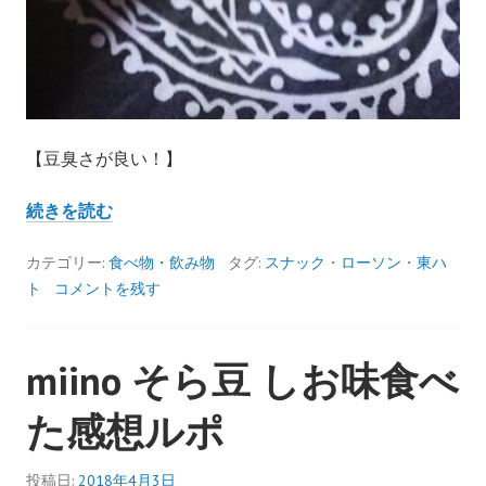
【豆臭さが良い！】
ナ
続きを読む
チ
ュ
カテゴリー:
食べ物・飲み物
タグ:
スナック
・
ローソン
・
東ハ
ラ
ト
コメントを残す
ル
ロ
miino そら豆 しお味食べ
ー
ソ
た感想ルポ
ン
の
パ
投稿日:
2018年4月3日