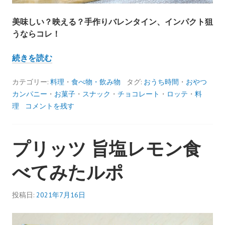
美味しい？映える？手作りバレンタイン、インパクト狙
うならコレ！
【バ
続きを読む
ズ
レ
カテゴリー:
料理
・
食べ物・飲み物
タグ:
おうち時間
・
おやつ
シ
カンパニー
・
お菓子
・
スナック
・
チョコレート
・
ロッテ
・
料
ピ】
理
コメントを残す
ベ
ビ
プリッツ 旨塩レモン食
ー
ス
べてみたルポ
タ
ー
ラ
投稿日:
2021年7月16日
ー
メ