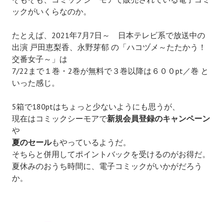
ックがいくらなのか。
たとえば、
2021年7月7日～ 日本テレビ系で放送中の
出演 戸田恵梨香、永野芽郁 の
「ハコヅメ～たたかう！
交番女子～」は
7/22まで１巻・2巻が無料で３巻以降は６００pt／巻 と
いった感じ。
5箱で
180ptはちょっと少ないようにも思うが、
現在はコミックシーモアで
新規会員登録のキャンペーン
や
夏のセール
もやっているようだ。
そちらと併用してポイントバックを受けるのがお得だ。
夏休みのおうち時間に、電子コミックがいかがだろう
か。