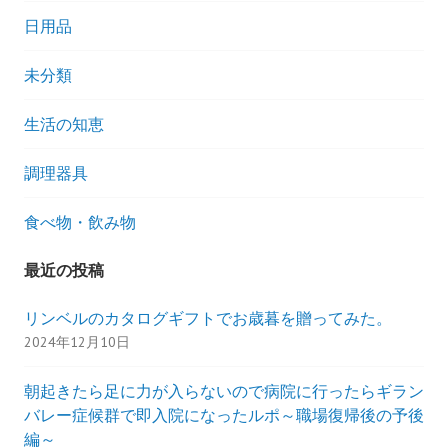
食
日用品
べ
て
未分類
み
た
生活の知恵
ル
ポ
調理器具
食べ物・飲み物
最近の投稿
リンベルのカタログギフトでお歳暮を贈ってみた。
2024年12月10日
朝起きたら足に力が入らないので病院に行ったらギラン
バレー症候群で即入院になったルポ～職場復帰後の予後
編～