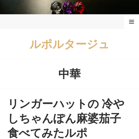
コ
ン
メニュ
テ
ー
ン
ツ
ルポルタージュ
へ
ス
キ
ッ
中華
プ
リンガーハットの 冷や
しちゃんぽん麻婆茄子
食べてみたルポ