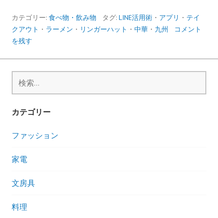
ン
ガ
カテゴリー:
食べ物・飲み物
タグ:
LINE活用術
・
アプリ
・
テイ
ー
クアウト
・
ラーメン
・
リンガーハット
・
中華
・
九州
コメント
ハ
を残す
ッ
ト
の
検
冷
索:
や
し
カテゴリー
ち
ゃ
ファッション
ん
ぽ
家電
ん
麻
文房具
婆
茄
料理
子