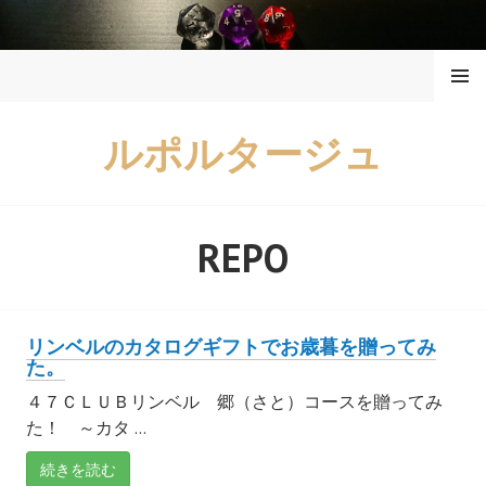
コ
ン
メニュ
テ
ー
ン
ツ
ルポルタージュ
へ
ス
キ
ッ
REPO
プ
リンベルのカタログギフトでお歳暮を贈ってみ
た。
４７ＣＬＵＢリンベル 郷（さと）コースを贈ってみ
た！ ～カタ ...
続きを読む