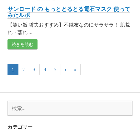
サンロード の もっととるとる電石マスク 使って
みたルポ
【笑い飯 哲夫おすすめ】不織布なのにサラサラ！ 肌荒
れ・蒸れ ...
続きを読む
1
2
3
4
5
›
»
検
索:
カテゴリー