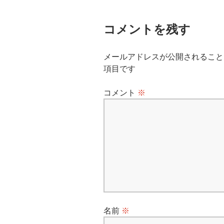
ナ
コメントを残す
ビ
ゲ
メールアドレスが公開されること
項目です
ー
コメント
※
シ
ョ
ン
名前
※