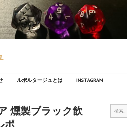
ュ
せ
ルポルタージュとは
INSTAGRAM
ア 燻製ブラック飲
検
索:
ルポ