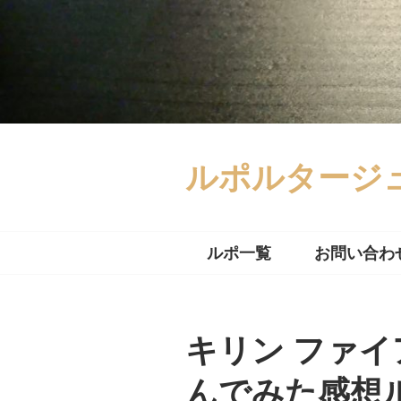
コ
ン
テ
ン
ツ
へ
ス
キ
ルポルタージ
ッ
プ
ルポ一覧
お問い合わ
キリン ファイ
んでみた感想