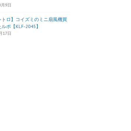
0月9日
レトロ】コイズミのミニ扇風機買
ルポ【KLF-2045】
月17日