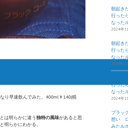
朝起き
行った
なった
2024年1
朝起き
行った
なった
2024年1
朝起き
行った
なった
り早速飲んでみた。400ml￥140(税
2024年1
ブラック・
とは明らかに違う
独特の風味
があると思
想い 
と明らかにわかる。
みたル