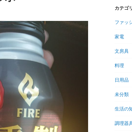
カテゴ
ファッ
家電
文房具
料理
日用品
未分類
生活の
調理器