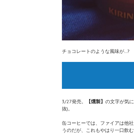
チョコレートのような風味が…?
3/27発売。
【燻製】
の文字が気にな
抜)。
缶コーヒーでは、ファイアは他社
うのだが、これもやはり一口飲む