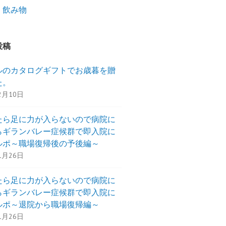
・飲み物
投稿
ルのカタログギフトでお歳暮を贈
た。
2月10日
たら足に力が入らないので病院に
らギランバレー症候群で即入院に
ルポ～職場復帰後の予後編～
1月26日
たら足に力が入らないので病院に
らギランバレー症候群で即入院に
ルポ～退院から職場復帰編～
1月26日