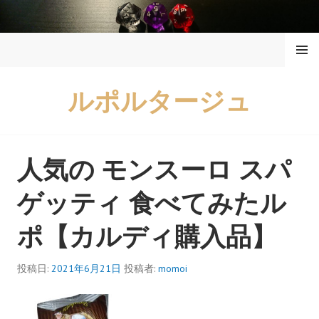
コ
ン
メニュ
テ
ー
ン
ツ
ルポルタージュ
へ
ス
キ
ッ
人気の モンスーロ スパ
プ
ゲッティ 食べてみたル
ポ【カルディ購入品】
投稿日:
2021年6月21日
投稿者:
momoi