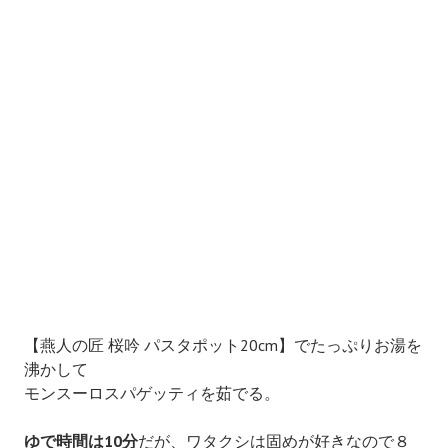
【燕人の匠 桜吟 パスタポット20cm】でたっぷりお湯を
沸かして
モンスーロスパゲッティを茹でる。
ゆで時間は10分
だが、ワタクシは固めが好きなので８