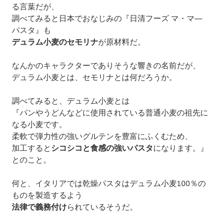
る言葉だが、
調べてみると日本でおなじみの『日清フーズ マ・マ―
パスタ』も
デュラム小麦のセモリナ
が
原材料だ。
なんかのキャラクターでありそうな響きの名前だが、
デュラム小麦とは、セモリナとは何だろうか。
調べてみると、デュラム小麦とは
『パンやうどんなどに使用されている普通小麦の祖先に
なる小麦です。
柔軟で弾力性の強いグルテンを豊富にふくむため、
加工すると
シコシコと食感の強いパスタ
になります。』
とのこと。
何と、イタリアでは乾燥パスタはデュラム小麦100％の
ものを
製造する
よう
法律で義務付け
られているそうだ。