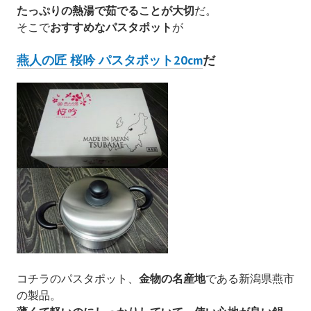
たっぷりの熱湯で茹でることが大切
だ。
そこで
おすすめなパスタポット
が
燕人の匠 桜吟 パスタポット20cm
だ
コチラのパスタポット、
金物の名産地
である新潟県燕市
の製品。