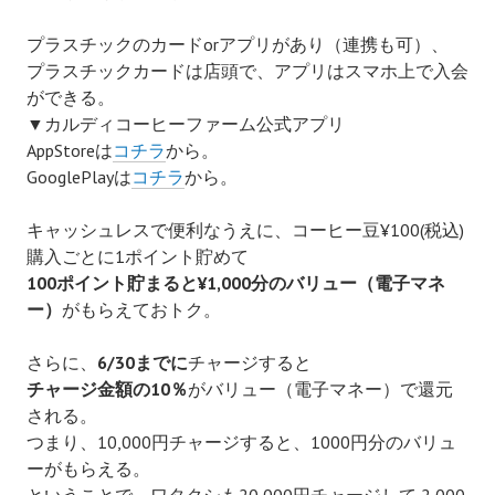
プラスチックのカードorアプリがあり
（連携も可）
、
プラスチックカードは店頭で、アプリはスマホ上で入会
ができる。
▼カルディコーヒーファーム公式アプリ
AppStoreは
コチラ
から。
GooglePlayは
コチラ
から。
キャッシュレスで便利なうえに、コーヒー豆¥100(
税込)
購入
ごとに1ポイント貯めて
100ポイント貯まると¥1,000分のバリュー（電子マネ
ー）
がもらえておトク。
さらに、
6/30までに
チャージすると
チャージ金額の10％
がバリュー（電子マネー）で還元
される。
つまり、10,000円チャージすると、1000円分の
バリュ
ーがもらえる。