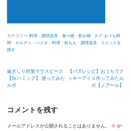
カテゴリー:
料理
・
調理器具
・
食べ物・飲み物
タグ:
おうち時
間
・
カルディ
・
パスタ
・
料理
・
粉もん
・
調理器具
コメントを
残す
歯ぎしり対策マウスピース
【バズレシピ】おうちでク
投
【Dr.ハミング】 使ってみた
ッキーアイス作ってみたル
ルポ
ポ【ノアール】
稿
ナ
コメントを残す
ビ
メールアドレスが公開されることはありません。
※
が
ゲ