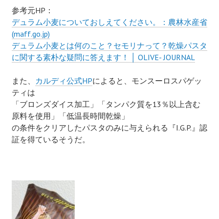
参考元HP：
デュラム小麦についておしえてください。：農林水産省
(maff.go.jp)
デュラム小麦とは何のこと？セモリナって？乾燥パスタ
に関する素朴な疑問に答えます！ │ OLIVE- JOURNAL
また、
カルディ公式HP
によると、モンスーロスパゲッ
ティは
「ブロンズダイス加工」「タンパク質を13％以上含む
原料を使用」「低温長時間乾燥」
の条件をクリアしたパスタのみに
与えられる
『I.G.P.』認
証を得ているそうだ。