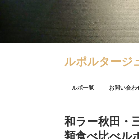
コ
ン
テ
ン
ツ
へ
ス
キ
ルポルタージ
ッ
プ
ルポ一覧
お問い合わ
和ラー秋田・
類食べ比べル