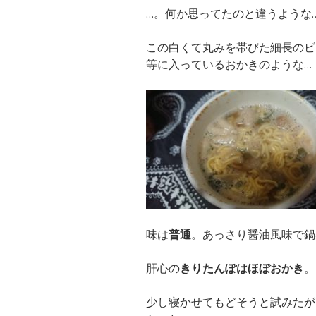
…。何か思ってたのと違うような
この白くて丸みを帯びた細長のビ
等に入っているおかきのような…
味は
普通
。あっさり醤油風味で鍋
肝心の
きりたんぽはほぼおかき
。
少し寝かせてもどそうと試みたが