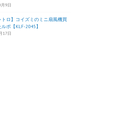
0月9日
レトロ】コイズミのミニ扇風機買
ルポ【KLF-2045】
月17日