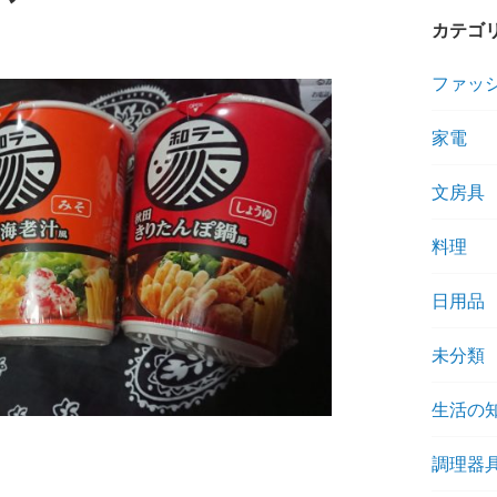
カテゴ
ファッ
家電
文房具
料理
日用品
未分類
生活の
調理器