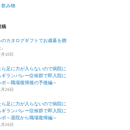
・飲み物
投稿
ルのカタログギフトでお歳暮を贈
た。
2月10日
たら足に力が入らないので病院に
らギランバレー症候群で即入院に
ルポ～職場復帰後の予後編～
1月26日
たら足に力が入らないので病院に
らギランバレー症候群で即入院に
ルポ～退院から職場復帰編～
1月26日