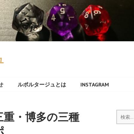
ュ
せ
ルポルタージュとは
INSTAGRAM
三重・博多の三種
検
索:
ポ