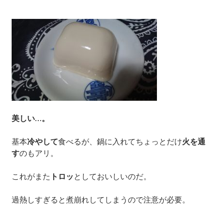
美しい…。
基本
冷やして
食べるが、鍋に入れてちょっとだけ
火を通
す
のもアリ。
これがまた
トロッ
としておいしいのだ。
過熱しすぎると煮崩れしてしまうので注意が必要。