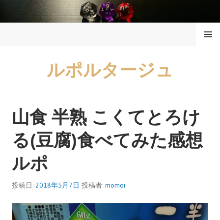
コ
ン
メニュ
テ
ー
ン
ツ
ルポルタージュ
へ
ス
キ
ッ
山食 半熟 こくてとろけ
プ
る(豆腐)食べてみた感想
ルポ
投稿日:
2018年5月7日
投稿者:
momoi