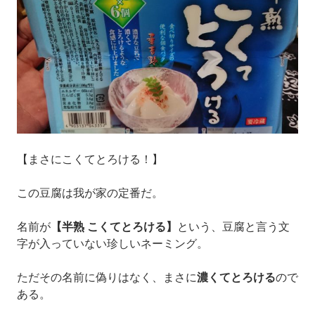
【まさにこくてとろける！】
この豆腐は我が家の定番だ。
名前が
【半熟 こくてとろける】
という、豆腐と言う文
字が入っていない珍しいネーミング。
ただその名前に偽りはなく、まさに
濃くてとろける
ので
ある。