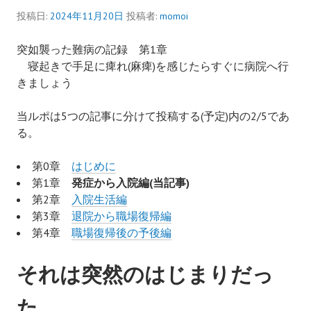
投稿日:
2024年11月20日
投稿者:
momoi
突如襲った難病の記録 第1章
寝起きで手足に痺れ(麻痺)を感じたらすぐに病院へ行
きましょう
当ルポは5つの記事に分けて投稿する(予定)内の2/5であ
る。
第0章
はじめに
第1章
発症から入院編(当記事)
第2章
入院生活編
第3章
退院から職場復帰編
第4章
職場復帰後の予後編
それは突然のはじまりだっ
た