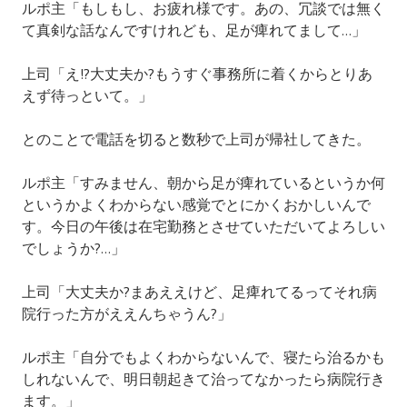
ルポ主「もしもし、お疲れ様です。あの、冗談では無く
て真剣な話なんですけれども、足が痺れてまして…」
上司「え!?大丈夫か?もうすぐ事務所に着くからとりあ
えず待っといて。」
とのことで電話を切ると数秒で上司が帰社してきた。
ルポ主「すみません、朝から足が痺れているというか何
というかよくわからない感覚でとにかくおかしいんで
す。今日の午後は在宅勤務とさせていただいてよろしい
でしょうか?…」
上司「大丈夫か?まあええけど、足痺れてるってそれ病
院行った方がええんちゃうん?」
ルポ主「自分でもよくわからないんで、寝たら治るかも
しれないんで、明日朝起きて治ってなかったら病院行き
ます。」