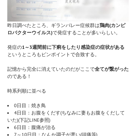
昨日調べたところ、ギランバレー症候群は
鶏肉(カンピ
ロバクターウイルス)
で発症することが多いらしい。
発症の
1～3週間前に下痢をしたり感染症の症状がある
というところもピンポイントで合致する。
記憶から完全に消えていたのだがここで
全てが繋がった
のである！
時系列順に並べる
0日目：焼き鳥
4日目：お腹をくだす(ちなみに妻もお腹をくだして
いた)(下記LINE参照)
6日目：腹痛が治る
7～10日目：なんか調子が悪い(頭痛等)