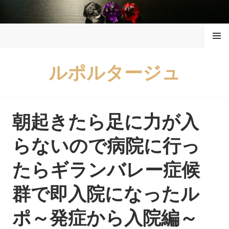
コ
ン
メニュ
テ
ー
ン
ツ
ルポルタージュ
へ
ス
キ
ッ
朝起きたら足に力が入
プ
らないので病院に行っ
たらギランバレー症候
群で即入院になったル
ポ～発症から入院編～