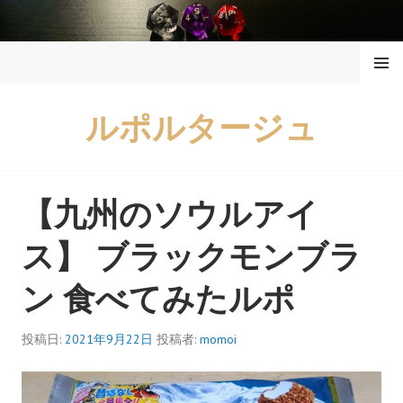
コ
ン
メニュ
テ
ー
ン
ツ
ルポルタージュ
へ
ス
キ
ッ
【九州のソウルアイ
プ
ス】 ブラックモンブラ
ン 食べてみたルポ
投稿日:
2021年9月22日
投稿者:
momoi