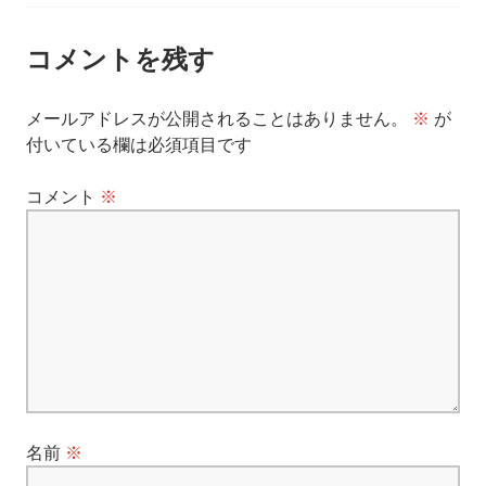
稿
ナ
コメントを残す
ビ
メールアドレスが公開されることはありません。
※
が
付いている欄は必須項目です
ゲ
コメント
※
ー
シ
ョ
ン
名前
※