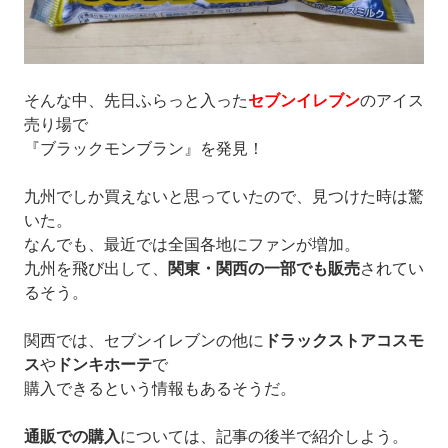
そんな中、先日ふらっと入った
セブンイレブン
のアイス
売り場で
『ブラックモンブラン』を発見！
九州でしか買えないと思っていたので、見つけた時は驚
いた。
なんでも、最近では全国各地にファンが増加。
九州を飛び出して、
関東・関西の一部でも販売
されてい
るそう。
関西では、
セブンイレブンの他に
ドラックストアコスモ
ス
や
ドンキホーテ
で
購入できるという情報もあるそうだ。
通販での購入
については、記事の後半で紹介しよう。