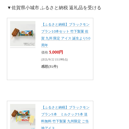
▼佐賀県小城市 ふるさと納税 返礼品を受ける
【ふるさと納税】ブラックモン
ブラン10本セット 竹下製菓 佐
賀 九州 限定 アイス 誕生より50
周年
5,000円
価格:
(2021/9/22 15:19時点)
感想(31件)
【ふるさと納税】ブラックモン
ブラン5本 ミルクック5本 送
料無料 竹下製菓 九州限定 ご当
地アイス