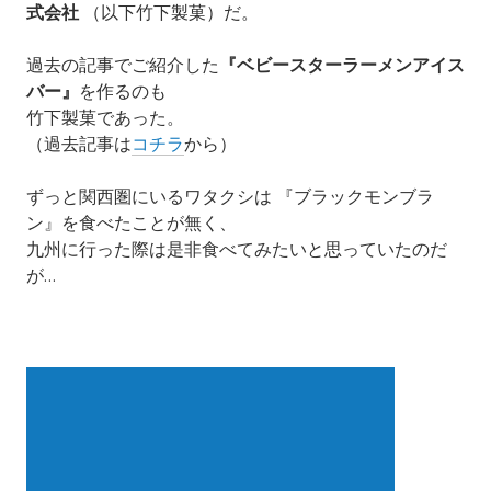
式会社
（以下竹下製菓）だ。
過去の記事で
ご
紹介した
『
ベビースターラーメンアイス
バー』
を作るの
も
竹下製菓であった。
（過去記事は
コチラ
から）
ずっと関西圏にいるワタクシは
『ブラックモンブラ
ン』を食べたことが無く、
九州に行った際は是非食べてみたいと思っていたのだ
が…