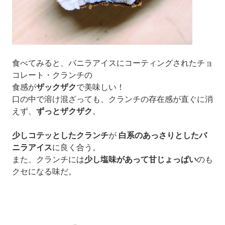
食べてみると、バニラアイスに
コーティングされた
チョ
コレート・クランチの
食感が
ザックザク
で美味しい！
口の中で溶け混ざっても、クランチの存在感が直ぐに消
えず、
ずっとザクザク
。
少しコテッとしたクランチ
が
白系のあっさりとしたバ
ニラアイス
に
良く合う。
また、クランチには
少し
塩味があって
甘じょっぱい
のも
クセになる味だ。