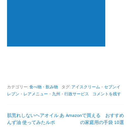
カテゴリー:
食べ物・飲み物
タグ:
アイスクリーム
・
セブンイ
レブン
・
レアメニュー
・
九州
・
行政サービス
コメントを残す
肌荒れしないヘアオイル あ
Amazonで買える おすすめ
投
んず油 使ってみたルポ
の家庭用の手袋 10選