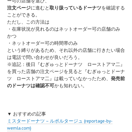
ー可の店舗を選び、
注文ページ
に進むと
取り扱っているドーナツ
を確認する
ことができる。
ただし、この方法は
・在庫状況が見れるのはネットオーダー可の店舗のみ
かつ
・
ネットオーダー可の時間帯のみ
という縛りがあるため、それ以外の店舗に行きたい場合
は電話で問い合わせが良いだろう。
※追記：後日
『むぎゅっとドーナツ ローストアマ二』
を買った店舗の
注文ページを見ると
『むぎゅっとドーナ
ツ ローストアマ二』は載っていなかったため、
発売前
のドーナツは確認不可
かも知れない。
▼ おすすめの記事
ミスタードーナツ – ルポルタージュ (reportage-by-
wemla.com)