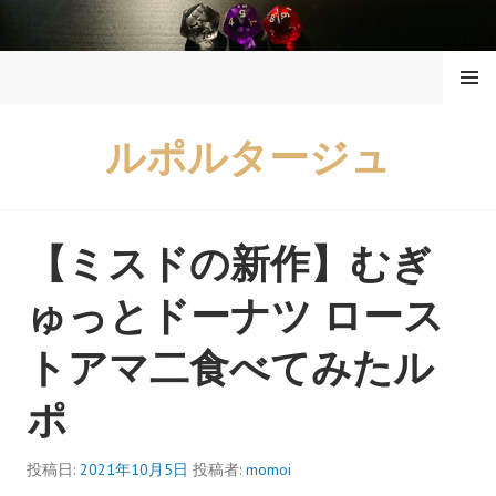
コ
ン
メニュ
テ
ー
ン
ツ
ルポルタージュ
へ
ス
キ
ッ
【ミスドの新作】むぎ
プ
ゅっとドーナツ ロース
トアマ二食べてみたル
ポ
投稿日:
2021年10月5日
投稿者:
momoi