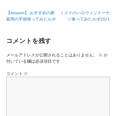
【Amazon】 おすすめの家
ミスドのハロウィンドーナ
投
庭用の手袋使ってみたルポ
ツ食べてみたルポ2021
稿
ナ
コメントを残す
ビ
メールアドレスが公開されることはありません。
※
が
付いている欄は必須項目です
ゲ
コメント
※
ー
シ
ョ
ン