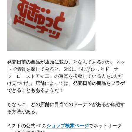
発売日前の商品が店頭に並ぶ
ことなんてあるのか。ネッ
トで情報を探してみると、SNSに
『むぎゅっとドーナ
ツ ローストアマ二』の写真を
投稿している人を1人だ
け見つけた。店舗によっては、
発売日前の商品
をフラゲ
できることもある
ようだ！
ちなみに、
どの店舗に目当てのドーナツがあるか
確認す
る方法がある。
ミスドの公式HPの
ショップ検索ページ
でネットオーダ